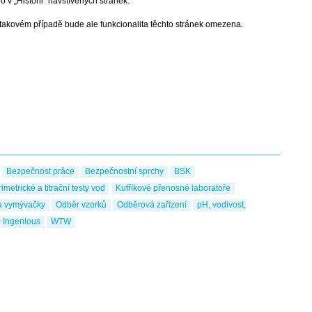
 v „Historii“ navštívených stránek.
 takovém případě bude ale funkcionalita těchto stránek omezena.
__________________________________________________________
Bezpečnost práce
Bezpečnostní sprchy
BSK
imetrické a titrační testy vod
Kufříkové přenosné laboratoře
a vymývačky
Odběr vzorků
Odběrová zařízení
pH, vodivost,
 Ingenious
WTW